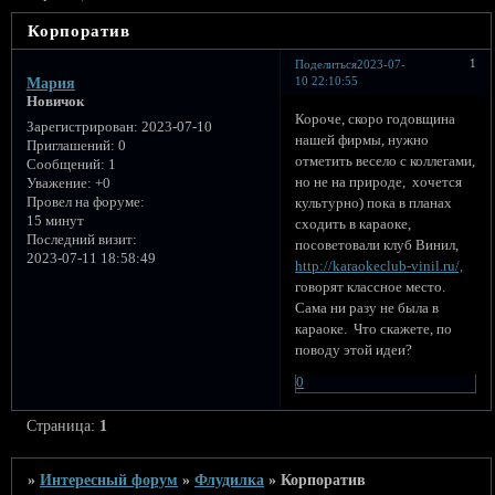
Корпоратив
1
Поделиться
2023-07-
10 22:10:55
Мария
Новичок
Короче, скоро годовщина
Зарегистрирован
: 2023-07-10
нашей фирмы, нужно
Приглашений:
0
отметить весело с коллегами,
Сообщений:
1
но не на природе, хочется
Уважение:
+0
Провел на форуме:
культурно) пока в планах
15 минут
сходить в караоке,
Последний визит:
посоветовали клуб Винил,
2023-07-11 18:58:49
http://karaokeclub-vinil.ru/,
говорят классное место.
Сама ни разу не была в
караоке. Что скажете, по
поводу этой идеи?
0
Страница:
1
»
Интересный форум
»
Флудилка
»
Корпоратив