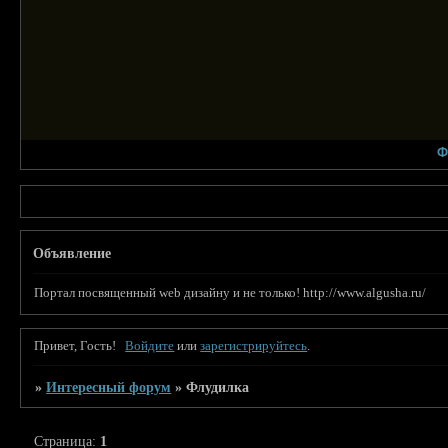
Ф
Объявление
Портал посвященный web дизайну и не только! http://www.algusha.ru/
Привет, Гость!
Войдите
или
зарегистрируйтесь
.
»
Интересный форум
»
Флудилка
Страница:
1