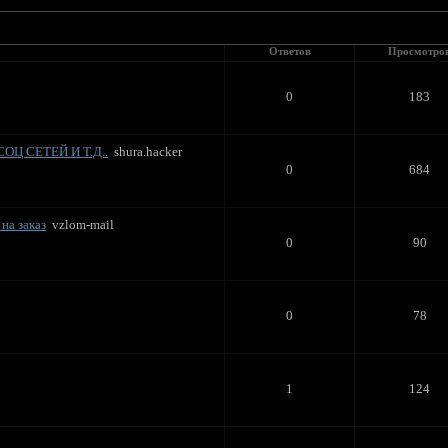
Ответов
Просмотро
0
183
Ц СЕТЕЙ И Т.Д..
shura.hacker
0
684
на заказ
vzlom-mail
0
90
0
78
1
124