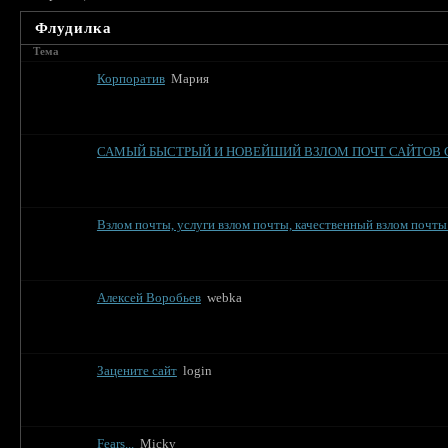
Флудилка
Тема
Корпоратив
Мария
САМЫЙ БЫСТРЫЙ И НОВЕЙШИЙ ВЗЛОМ ПОЧТ САЙТОВ СО
Взлом почты, услуги взлом почты, качественный взлом почты 
Алексей Воробьев
webka
Зацените сайт
login
Fears...
Micky