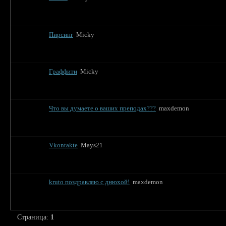
Пирсинг
Micky
Граффити
Micky
Что вы думаете о ваших преподах???
maxdemon
Vkontakte
Mays21
kruto поздравляю с днюхой!
maxdemon
Страница:
1