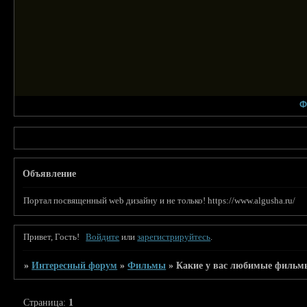
Ф
Объявление
Портал посвященный web дизайну и не только! https://www.algusha.ru/
Привет, Гость!
Войдите
или
зарегистрируйтесь
.
»
Интересный форум
»
Фильмы
»
Какие у вас любимые фильм
Страница:
1