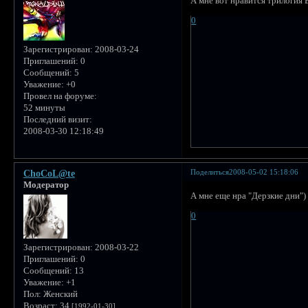
А мне вот нравится трилогия 
0
Зарегистрирован
: 2008-03-24
Приглашений:
0
Сообщений:
5
Уважение:
+0
Провел на форуме:
52 минуты
Последний визит:
2008-03-30 12:18:49
Поделиться
2008-05-02 15:18:06
ChoCoL@te
Модератор
А мне еще нра "Дерзкие дни")
0
Зарегистрирован
: 2008-03-22
Приглашений:
0
Сообщений:
13
Уважение:
+1
Пол:
Женский
Возраст:
34
[1992-01-30]