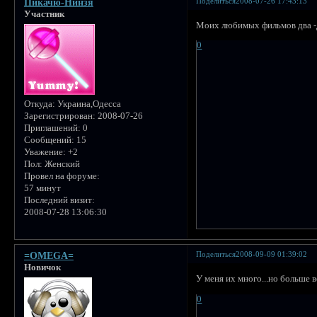
Поделиться
2008-07-26 17:43:13
Пикачю-Нинзя
Участник
Моих любимых фильмов два -Д
0
Откуда:
Украина,Одесса
Зарегистрирован
: 2008-07-26
Приглашений:
0
Сообщений:
15
Уважение:
+2
Пол:
Женский
Провел на форуме:
57 минут
Последний визит:
2008-07-28 13:06:30
Поделиться
2008-09-09 01:39:02
=OMEGA=
Новичок
У меня их много...но больше 
0