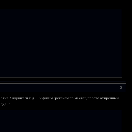
3
тив Хищника"и т. д..... и фильм "реквием по мечте", просто ахиренный
е курил