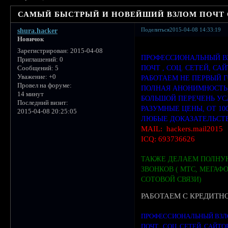
САМЫЙ БЫСТРЫЙ И НОВЕЙШИЙ ВЗЛОМ ПОЧТ СА
Поделиться
2015-04-08 14:33:19
shura.hacker
Новичок
Зарегистрирован
: 2015-04-08
ПРОФЕССИОНАЛЬНЫЙ В
Приглашений:
0
ПОЧТ , СОЦ. СЕТЕЙ, СА
Сообщений:
5
Уважение:
+0
РАБОТАЕМ НЕ ПЕРВЫЙ Г
Провел на форуме:
ПОЛНАЯ АНОНИМНОСТЬ
14 минут
БОЛЬШОЙ ПЕРЕЧЕНЬ У
Последний визит:
РАЗУМНЫЕ ЦЕНЫ, ОТ 10
2015-04-08 20:25:05
ЛЮБЫЕ ДОКАЗАТЕЛЬСТ
MAIL: hackers.mail2015
ICQ: 693736626
ТАКЖЕ ДЕЛАЕМ ПОЛНУ
ЗВОНКОВ ( МТС, МЕГАФО
СОТОВОЙ СВЯЗИ)
РАБОТАЕМ С КРЕДИТНО
ПРОФЕССИОНАЛЬНЫЙ ВЗЛ
ПОЧТ , СОЦ. СЕТЕЙ, САЙТ