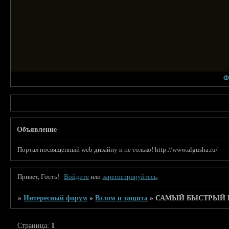
Ф
Объявление
Портал посвященный web дизайну и не только! http://www.algusha.ru/
Привет, Гость!
Войдите
или
зарегистрируйтесь
.
»
Интересный форум
»
Взлом и защита
»
САМЫЙ БЫСТРЫЙ И
Страница:
1