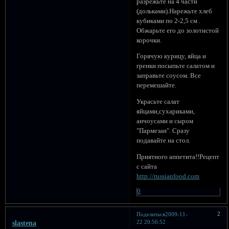
разрежьте на 4 части
(дольками).Нарежьте хлеб
кубиками по 2-2,5 см .
Обжарьте его до золотистой
корочки.
Горячую курицу, яйца и
гренки посыпьте салатом и
заправьте соусом. Все
перемешайте.
Украсьте салат
яйцами,сухариками,
анчоусами и сыром
"Пармезан". Сразу
подавайте на стол.
Приятного аппетита!!Рецепт
с сайта
http://russianfood.com
0
2
Поделиться
2009-11-
22 20:56:52
slastena