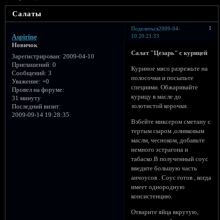
Салаты
1
Поделиться
2009-04-
10 20:21:33
Aspirine
Новичок
Салат "Цезарь" с курицей
Зарегистрирован
: 2009-04-10
Приглашений:
0
Куриное мясо разрежьте на
Сообщений:
3
полосочки и посыпьте
Уважение:
+0
специями. Обжаривайте
Провел на форуме:
курицу в масле до
31 минуту
золотистой корочки.
Последний визит:
2009-09-14 19:28:35
Взбейте миксером сметану с
тертым сыром ,оливковым
маслм, чесноком, добавьте
немного эстрагона и
табаско.В полученный соус
введите большую часть
анчоусов . Соус готов , когда
имеет однородную
консистенцию.
Отварите яйца вкрутую,