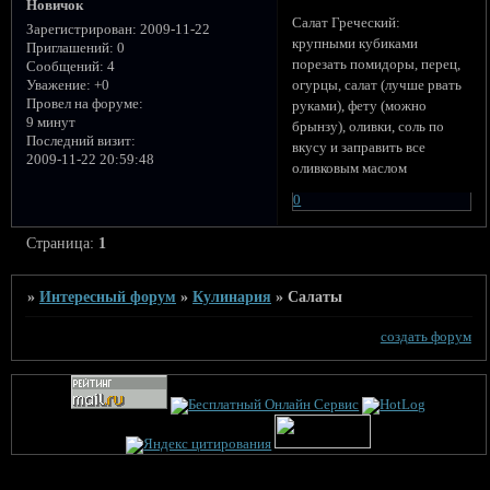
Новичок
Салат Греческий:
Зарегистрирован
: 2009-11-22
крупными кубиками
Приглашений:
0
порезать помидоры, перец,
Сообщений:
4
огурцы, салат (лучше рвать
Уважение:
+0
Провел на форуме:
руками), фету (можно
9 минут
брынзу), оливки, соль по
Последний визит:
вкусу и заправить все
2009-11-22 20:59:48
оливковым маслом
0
Страница:
1
»
Интересный форум
»
Кулинария
»
Салаты
создать форум