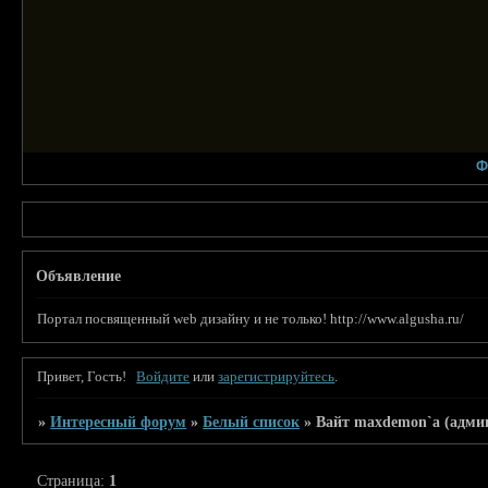
Ф
Объявление
Портал посвященный web дизайну и не только! http://www.algusha.ru/
Привет, Гость!
Войдите
или
зарегистрируйтесь
.
»
Интересный форум
»
Белый список
»
Вайт maxdemon`a (админ
Страница:
1