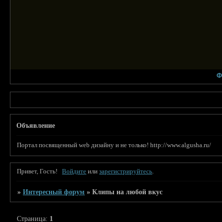
Ф
Объявление
Портал посвященный web дизайну и не только! http://www.algusha.ru/
Привет, Гость!
Войдите
или
зарегистрируйтесь
.
»
Интересный форум
»
Клипы на любой вкус
Страница:
1