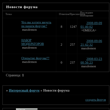
Новости форума
Последнее
Тема
Ответов
Просмотров
сообщение
Что вы хотите видеть
2008-09-09
на нашем форуме?
8
1247
01:40:02
maxdemon
=OMEGA=
НАБОР
2008-09-06
МОДЕРАТОРОВ
2
257
21:42:32
maxdemon
maxdemon
Открытие форума!!!
2008-03-23
maxdemon
0
237
00:56:23
maxdemon
Страница:
1
»
Интересный форум
»
Новости форума
создать форум